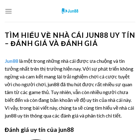
Skip
to
content
TÌM HIỂU VỀ NHÀ CÁI JUN88 UY TÍN
– ĐÁNH GIÁ VÀ ĐÁNH GIÁ
Jun88
là một trong những nhà cái được ưa chuộng và tin
tưởng nhất trên thị trường hiện nay. Với sự phát triển không
ngừng và cam kết mang lại trải nghiệm chơi cá cược tuyệt
vời cho người chơi, jun88 đã thu hút được rất nhiều sự quan
tâm từ các game thủ. Tuy nhiên, vẫn còn nhiều người chưa
biết đến và còn đang băn khoăn về độ uy tín của nhà cái này.
Vì vậy, trong bài viết này, chúng ta sẽ cùng tìm hiểu về nhà cái
jun88 uy tín thông qua các đánh giá và phân tích chi tiết.
Đánh giá uy tín của jun88