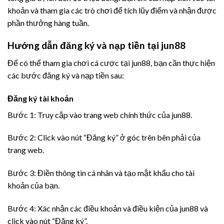
khoản và tham gia các trò chơi để tích lũy điểm và nhận được
phần thưởng hàng tuần.
Hướng dẫn đăng ký và nạp tiền tại jun88
Để có thể tham gia chơi cá cược tại jun88, bạn cần thực hiện
các bước đăng ký và nạp tiền sau:
Đăng ký tài khoản
Bước 1: Truy cập vào trang web chính thức của jun88.
Bước 2: Click vào nút “Đăng ký” ở góc trên bên phải của
trang web.
Bước 3: Điền thông tin cá nhân và tạo mật khẩu cho tài
khoản của bạn.
Bước 4: Xác nhận các điều khoản và điều kiện của jun88 và
click vào nút “Đăng ký”.