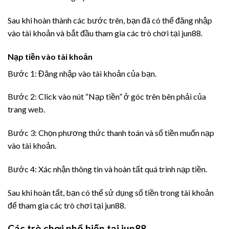
Sau khi hoàn thành các bước trên, bạn đã có thể đăng nhập
vào tài khoản và bắt đầu tham gia các trò chơi tại jun88.
Nạp tiền vào tài khoản
Bước 1: Đăng nhập vào tài khoản của bạn.
Bước 2: Click vào nút “Nạp tiền” ở góc trên bên phải của
trang web.
Bước 3: Chọn phương thức thanh toán và số tiền muốn nạp
vào tài khoản.
Bước 4: Xác nhận thông tin và hoàn tất quá trình nạp tiền.
Sau khi hoàn tất, bạn có thể sử dụng số tiền trong tài khoản
để tham gia các trò chơi tại jun88.
Các trò chơi phổ biến tại jun88