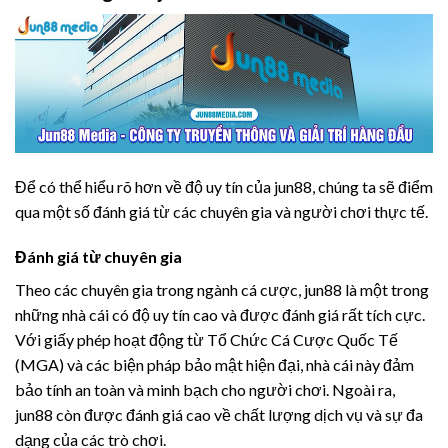
Để có thể hiểu rõ hơn về độ uy tín của jun88, chúng ta sẽ điểm
qua một số đánh giá từ các chuyên gia và người chơi thực tế.
Đánh giá từ chuyên gia
Theo các chuyên gia trong ngành cá cược, jun88 là một trong
những nhà cái có độ uy tín cao và được đánh giá rất tích cực.
Với giấy phép hoạt động từ Tổ Chức Cá Cược Quốc Tế
(MGA) và các biện pháp bảo mật hiện đại, nhà cái này đảm
bảo tính an toàn và minh bạch cho người chơi. Ngoài ra,
jun88 còn được đánh giá cao về chất lượng dịch vụ và sự đa
dạng của các trò chơi.