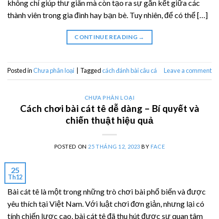
không chỉ giúp thư giãn mà còn tạo ra sự gắn kết giữa các
thành viên trong gia đình hay bạn bè. Tuy nhiên, để có thể […]
CONTINUE READING
→
Posted in
Chưa phân loại
|
Tagged
cách đánh bài câu cá
Leave a comment
CHƯA PHÂN LOẠI
Cách chơi bài cát tê dễ dàng – Bí quyết và
chiến thuật hiệu quả
POSTED ON
25 THÁNG 12, 2023
BY
FACE
25
Th12
Bài cát tê là một trong những trò chơi bài phổ biến và được
yêu thích tại Việt Nam. Với luật chơi đơn giản, nhưng lại có
tính chiến lược cao, bài cát tê đã thu hút được sự quan tâm