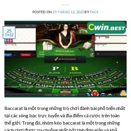
POSTED ON
25 THÁNG 12, 2023
BY
FACE
25
Th12
Baccarat là một trong những trò chơi đánh bài phổ biến nhất
tại các sòng bạc trực tuyến và địa điểm cá cược trên toàn
thế giới. Trong đó, nhóm kéo baccarat là một trong những
cách chơi được ưa chuộng nhất bởi tính đơn giản và khả