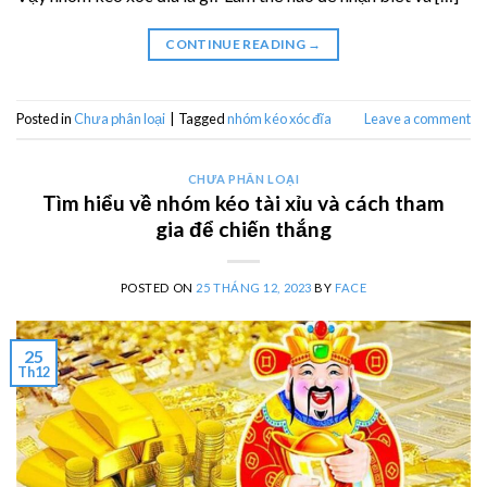
CONTINUE READING
→
Posted in
Chưa phân loại
|
Tagged
nhóm kéo xóc đĩa
Leave a comment
CHƯA PHÂN LOẠI
Tìm hiểu về nhóm kéo tài xỉu và cách tham
gia để chiến thắng
POSTED ON
25 THÁNG 12, 2023
BY
FACE
25
Th12