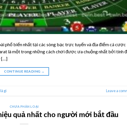
ài phổ biến nhất tại các sòng bạc trực tuyến và địa điểm cá cược
carat là một trong những cách chơi được ưa chuộng nhất bởi tính 
 […]
CONTINUE READING
→
là gì
Leave a com
CHƯA PHÂN LOẠI
 hiệu quả nhất cho người mới bắt đầu