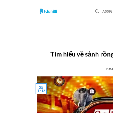
Skip
to
ASSIG
content
Tìm hiểu về sảnh rồng
POS
25
Th12