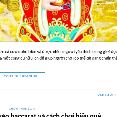
hức cá cược phổ biến và được nhiều người yêu thích trong giới độ
 là một công cụ hữu ích để giúp người chơi có thể dễ dàng chiến t
CONTINUE READING
→
Leave a com
CHƯA PHÂN LOẠI
éo baccarat và cách chơi hiệu quả