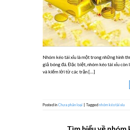
Nhóm kéo tài xỉu là một trong những hình t
giả bóng đá. Đặc biệt, nhóm kéo tài xỉu còn
và kiếm lời từ các trận […]
Posted in
Chưa phân loại
|
Tagged
nhóm kéo tài xỉu
Tìm hiểu về nhóm k