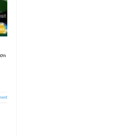
đơn
ment