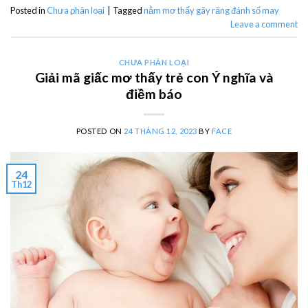
Posted in
Chưa phân loại
|
Tagged
nằm mơ thấy gãy răng đánh số may
Leave a comment
CHƯA PHÂN LOẠI
Giải mã giấc mơ thấy trẻ con Ý nghĩa và
điềm báo
POSTED ON
24 THÁNG 12, 2023
BY
FACE
24
Th12