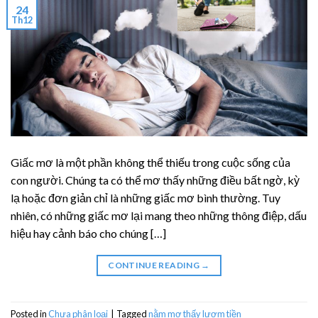
24
Th12
Giấc mơ là một phần không thể thiếu trong cuộc sống của
con người. Chúng ta có thể mơ thấy những điều bất ngờ, kỳ
lạ hoặc đơn giản chỉ là những giấc mơ bình thường. Tuy
nhiên, có những giấc mơ lại mang theo những thông điệp, dấu
hiệu hay cảnh báo cho chúng […]
CONTINUE READING
→
Posted in
Chưa phân loại
|
Tagged
nằm mơ thấy lượm tiền