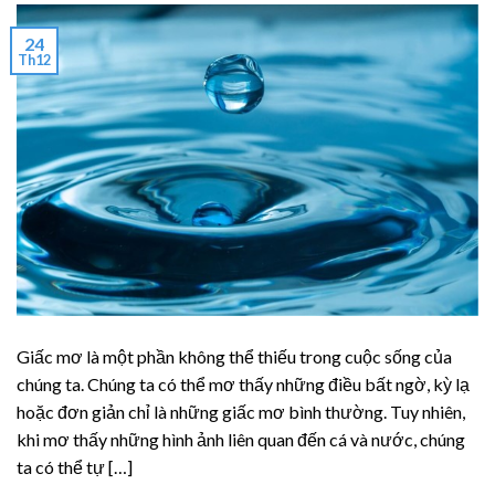
24
Th12
Giấc mơ là một phần không thể thiếu trong cuộc sống của
chúng ta. Chúng ta có thể mơ thấy những điều bất ngờ, kỳ lạ
hoặc đơn giản chỉ là những giấc mơ bình thường. Tuy nhiên,
khi mơ thấy những hình ảnh liên quan đến cá và nước, chúng
ta có thể tự […]