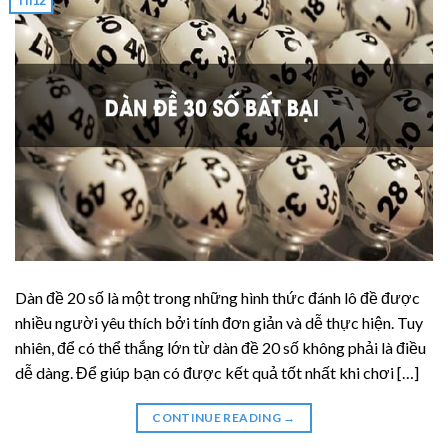
Dàn đề 20 số là một trong những hình thức đánh lô đề được
nhiều người yêu thích bởi tính đơn giản và dễ thực hiện. Tuy
nhiên, để có thể thắng lớn từ dàn đề 20 số không phải là điều
dễ dàng. Để giúp bạn có được kết quả tốt nhất khi chơi […]
CONTINUE READING
→