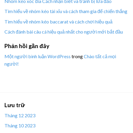
Nhóm kéo xóc đĩa Cách nhận biết và tránh bị lừa đảo
Tìm hiểu về nhóm kéo tài xỉu và cách tham gia để chiến thắng
Tìm hiểu về nhóm kéo baccarat và cách chơi hiệu quả
Cách đánh bài câu cá hiệu quả nhất cho người mới bắt đầu
Phản hồi gần đây
Một người bình luận WordPress
trong
Chào tất cả mọi
người!
Lưu trữ
Tháng 12 2023
Tháng 10 2023