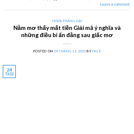
Leave a comment
CHƯA PHÂN LOẠI
Nằm mơ thấy mất tiền Giải mã ý nghĩa và
những điều bí ẩn đằng sau giấc mơ
POSTED ON
24 THÁNG 12, 2023
BY
FACE
24
Th12