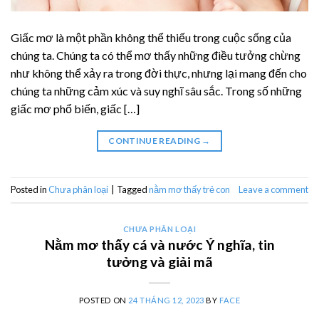
Giấc mơ là một phần không thể thiếu trong cuộc sống của
chúng ta. Chúng ta có thể mơ thấy những điều tưởng chừng
như không thể xảy ra trong đời thực, nhưng lại mang đến cho
chúng ta những cảm xúc và suy nghĩ sâu sắc. Trong số những
giấc mơ phổ biến, giấc […]
CONTINUE READING
→
Posted in
Chưa phân loại
|
Tagged
nằm mơ thấy trẻ con
Leave a comment
CHƯA PHÂN LOẠI
Nằm mơ thấy cá và nước Ý nghĩa, tin
tưởng và giải mã
POSTED ON
24 THÁNG 12, 2023
BY
FACE