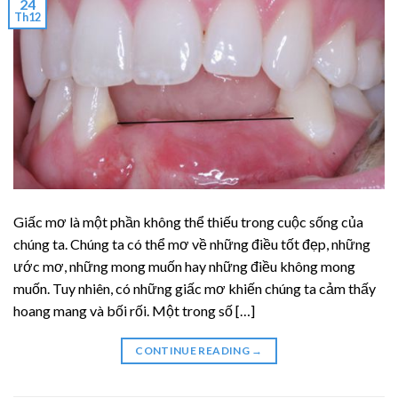
24
Th12
Giấc mơ là một phần không thể thiếu trong cuộc sống của
chúng ta. Chúng ta có thể mơ về những điều tốt đẹp, những
ước mơ, những mong muốn hay những điều không mong
muốn. Tuy nhiên, có những giấc mơ khiến chúng ta cảm thấy
hoang mang và bối rối. Một trong số […]
CONTINUE READING
→