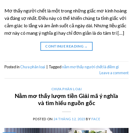
Mơ thấy người chết là một trong những giấc mơ kinh hoàng
và đáng sợ nhất. Điều này có thể khiến chúng ta tỉnh giấc với
cảm giác lo lắng và ám ảnh suốt cả ngày dài. Nhưng liệu giấc
mơ này có mang ý nghĩa gì hay chỉ đơn giản là do tâm trí […]
CONTINUE READING
→
Posted in
Chưa phân loại
|
Tagged
nằm mơ thấy người chết là điềm gì
Leave a comment
CHƯA PHÂN LOẠI
Nằm mơ thấy lượm tiền Giải mã ý nghĩa
và tìm hiểu nguồn gốc
POSTED ON
24 THÁNG 12, 2023
BY
FACE