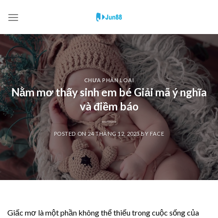
Skip
to
content
CHƯA PHÂN LOẠI
Nằm mơ thấy sinh em bé Giải mã ý nghĩa
và điềm báo
POSTED ON
24 THÁNG 12, 2023
BY
FACE
Giấc mơ là một phần không thể thiếu trong cuộc sống của