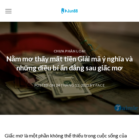
Skip
to
content
CHƯA PHÂN LOẠI
Nằm mơ thấy mất tiền Giải mã ý nghĩa và
những điều bí ẩn đằng sau giấc mơ
POSTED ON
24 THÁNG 12, 2023
BY
FACE
Giấc mơ là một phần không thể thiếu trong cuộc sống của