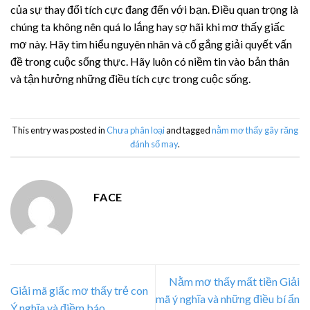
của sự thay đổi tích cực đang đến với bạn. Điều quan trọng là
chúng ta không nên quá lo lắng hay sợ hãi khi mơ thấy giấc
mơ này. Hãy tìm hiểu nguyên nhân và cố gắng giải quyết vấn
đề trong cuộc sống thực. Hãy luôn có niềm tin vào bản thân
và tận hưởng những điều tích cực trong cuộc sống.
This entry was posted in
Chưa phân loại
and tagged
nằm mơ thấy gãy răng
đánh số may
.
FACE
Nằm mơ thấy mất tiền Giải
Giải mã giấc mơ thấy trẻ con
mã ý nghĩa và những điều bí ẩn
Ý nghĩa và điềm báo