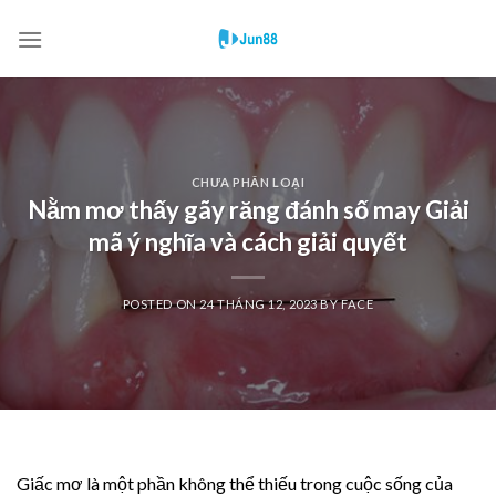
Skip
to
content
CHƯA PHÂN LOẠI
Nằm mơ thấy gãy răng đánh số may Giải
mã ý nghĩa và cách giải quyết
POSTED ON
24 THÁNG 12, 2023
BY
FACE
Giấc mơ là một phần không thể thiếu trong cuộc sống của