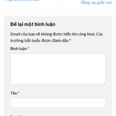
đằng sau giấc mơ
Để lại một bình luận
Email của bạn sẽ không được hiển thị công khai.
Các
trường bắt buộc được đánh dấu
*
Bình luận
*
Tên
*