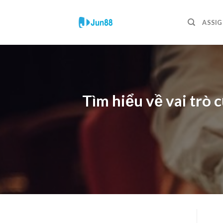
Skip
to
ASSIG
content
Tìm hiểu về vai trò 