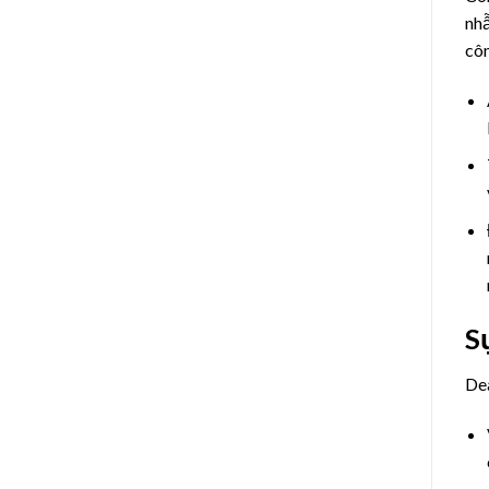
nhẫ
côn
S
Dea