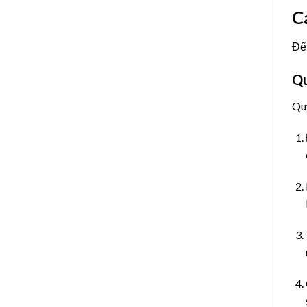
C
Để 
Qu
Quy