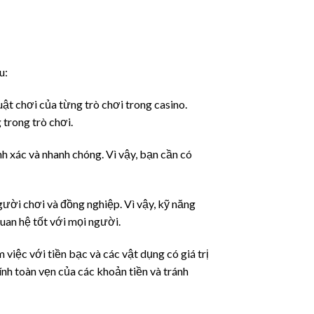
u:
uật chơi của từng trò chơi trong casino.
 trong trò chơi.
nh xác và nhanh chóng. Vì vậy, bạn cần có
người chơi và đồng nghiệp. Vì vậy, kỹ năng
 quan hệ tốt với mọi người.
m việc với tiền bạc và các vật dụng có giá trị
tính toàn vẹn của các khoản tiền và tránh