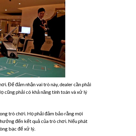
chơi. Để đảm nhận vai trò này, dealer cần phải
Họ cũng phải có khả năng tính toán và xử lý
trong trò chơi. Họ phải đảm bảo rằng mọi
h hưởng đến kết quả của trò chơi. Nếu phát
sòng bạc để xử lý.