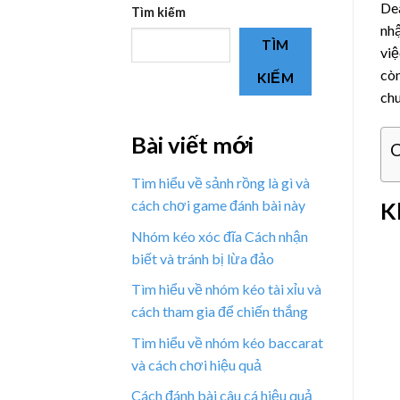
Dea
Tìm kiếm
nhậ
TÌM
việ
còn
KIẾM
chu
Bài viết mới
C
Tìm hiểu về sảnh rồng là gì và
cách chơi game đánh bài này
K
Nhóm kéo xóc đĩa Cách nhận
biết và tránh bị lừa đảo
Tìm hiểu về nhóm kéo tài xỉu và
cách tham gia để chiến thắng
Tìm hiểu về nhóm kéo baccarat
và cách chơi hiệu quả
Cách đánh bài câu cá hiệu quả