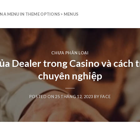
N A MENU IN THEME OPTIONS > MENUS
CHƯA PHÂN LOẠI
của Dealer trong Casino và cách
chuyên nghiệp
POSTED ON
25 THÁNG 12, 2023
BY
FACE